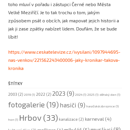
toho mluví v pořadu i zástupci Černé nebo Města
Velké Meziříčí. Je to tak trochu o tom, jakým
způsobem psát o obcích, jak mapovat jejich historii a
jak ji zase zpátky nabízet lidem. Doufám, že se bude
líbit!
https://www.ceskatelevize.cz/ivysilani/1097944695-
nas-venkov/221562243400006-jaky-kronikar-takova-
kronika
ŠTÍTKY
2023
(9)
2003
(2)
2022
(2)
2019
(1)
2024
(1)
2025
(1)
dětský den
(1)
fotogalerie
(19)
hasiči
(9)
hasičská zbrojnice
(1)
Hrbov
(33)
karneval
(4)
kanalizace
(2)
hon
(1)
myslivci
(8)
mikuláš
(5)
maškara
(4)