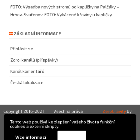
FOTO: Výsadba nových stromů od kapličky na Palčáky –
Hrbov-Svařenov
:
FOTO: Vykácené křoviny u kapličky
ZÁKLADNÍ INFORMACE
Přihlásit se
Zdroj kanálů (příspěvky)
Kanál komentářů
Česká lokalizace
Copyright 2016-2021
Všechna práva
ZeroGravity
by
vyhrazena!
GalussoThemes.com
Tento web používá ke zlepšení vašeho života funkční
cookies a externí skripty.
Powered by
Přijmout
Více informací
WordPress