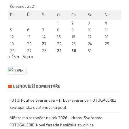
Červenec 2021
Po
Út
St
Čt
Pá
So
Ne
1
2
3
4
5
6
7
8
9
10
11
12
13
14
15
16
17
18
19
20
21
22
23
24
25
26
27
28
29
30
31
« Čvn
Srp »
NEJNOVĚJŠÍ KOMENTÁŘE
FOTO: Pouť ve Svařenově – Hrbov-Svařenov
:
FOTOGALERIE:
Svatojánská svařenovská pouť
Město má rozpočet na rok 2026 – Hrbov-Svařenov
:
FOTOGALERIE: Nová fasáda hasičské zbrojnice