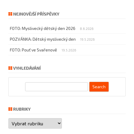
NEJNOVĚJŠÍ PŘÍSPĚVKY
FOTO: Myslivecký dětský den 2026
8.6.2026
POZVÁNKA: Dětský myslivecký den
19.5.2026
FOTO: Pouť ve Svařenově
19.5.2026
VYHLEDÁVÁNÍ
S
e
a
r
RUBRIKY
c
Rubriky
h