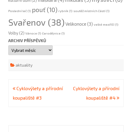
kulturní dům
(2)
pouť
(10)
Poslední leč
(1)
rybník
(1)
soutěž místních částí
(1)
Svařenov
(38)
Velikonoce
(3)
velké meziříčí
(1)
Volby
(2)
Vánoce
(1)
čarodějnice
(1)
ARCHIV PŘÍSPĚVKŮ
Archiv
příspěvků
aktuality
Navigace
Cyklovýlety a přírodní
Cyklovýlety a přírodní
pro
koupaliště #3
koupaliště #4
příspěvek