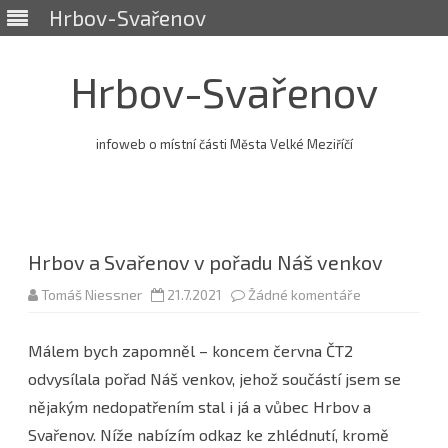
Hrbov-Svařenov
Hrbov-Svařenov
infoweb o místní části Města Velké Meziříčí
Skip
to
content
Hrbov a Svařenov v pořadu Náš venkov
u
Tomáš Niessner
21.7.2021
Žádné komentáře
textu
s
názvem
Málem bych zapomněl – koncem června ČT2
Hrbov
a
odvysílala pořad Náš venkov, jehož součástí jsem se
Svařenov
v
nějakým nedopatřením stal i já a vůbec Hrbov a
pořadu
Náš
Svařenov. Níže nabízím odkaz ke zhlédnutí, kromě
venkov