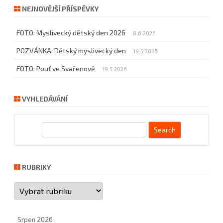
NEJNOVĚJŠÍ PŘÍSPĚVKY
FOTO: Myslivecký dětský den 2026
8.6.2026
POZVÁNKA: Dětský myslivecký den
19.5.2026
FOTO: Pouť ve Svařenově
19.5.2026
VYHLEDÁVÁNÍ
S
e
a
r
RUBRIKY
c
Rubriky
h
Srpen 2026