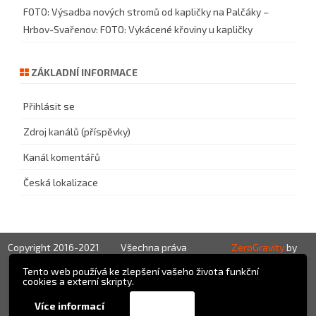
FOTO: Výsadba nových stromů od kapličky na Palčáky –
Hrbov-Svařenov
:
FOTO: Vykácené křoviny u kapličky
ZÁKLADNÍ INFORMACE
Přihlásit se
Zdroj kanálů (příspěvky)
Kanál komentářů
Česká lokalizace
Copyright 2016-2021
Všechna práva
ZeroGravity
by
vyhrazena!
GalussoThemes.com
Tento web používá ke zlepšení vašeho života funkční
cookies a externí skripty.
Powered by
Přijmout
Více informací
WordPress