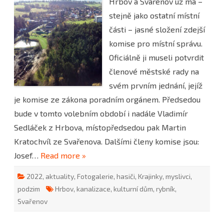
Hrbov a Svařenov už má –
AKTUALIZOVÁNO:
Nová
stejně jako ostatní místní
komise
a
části – jasné složení zdejší
výtěžek
ze
komise pro místní správu.
sbírky
Oficiálně ji museli potvrdit
členové městské rady na
svém prvním jednání, jejíž
je komise ze zákona poradním orgánem. Předsedou
bude v tomto volebním období i nadále Vladimír
Sedláček z Hrbova, místopředsedou pak Martin
Kratochvíl ze Svařenova. Dalšími členy komise jsou:
Josef…
Read more »
2022
,
aktuality
,
Fotogalerie
,
hasiči
,
Krajinky
,
myslivci
,
podzim
Hrbov
,
kanalizace
,
kulturní dům
,
rybník
,
Svařenov