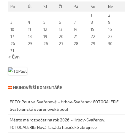
Po
Út
St
Čt
Pá
So
Ne
1
2
3
4
5
6
7
8
9
10
11
12
13
14
15
16
17
18
19
20
21
22
23
24
25
26
27
28
29
30
31
« Čvn
NEJNOVĚJŠÍ KOMENTÁŘE
FOTO: Pouť ve Svařenově – Hrbov-Svařenov
:
FOTOGALERIE:
Svatojánská svařenovská pouť
Město má rozpočet na rok 2026 – Hrbov-Svařenov
:
FOTOGALERIE: Nová fasáda hasičské zbrojnice