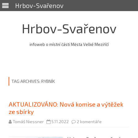
Hrbov-Svařenov
Hrbov-Svařenov
infoweb o místní části Města Velké Meziříčí
Skip
to
content
TAG ARCHIVES:
RYBNÍK
AKTUALIZOVÁNO: Nová komise a výtěžek
ze sbírky
u
Tomáš Niessner
5.11.2022
2 komentáře
textu
s
názvem