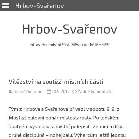
Hrbov-Svařenov
Hrbov-Svařenov
infoweb o místní části Města Velké Meziříčí
Skip
to
content
Vítězství na soutěži místních částí
u
Tomáš Niessner
10.9.2017
Žádné komentáře
textu
s
názvem
Tým z Hrbova a Svařenova přivezl v sobotu 9. 9. z
Vítězství
na
Mostišť putovní pohár místostarosty. Po loňském
soutěži
místních
špatném výsledku si místní polepšili, zejména díky
částí
druhé disciplíně – nohejbalu. Výhercům ještě jednou