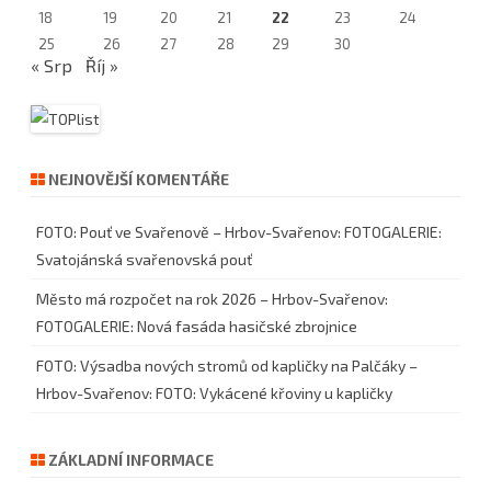
18
19
20
21
22
23
24
25
26
27
28
29
30
« Srp
Říj »
NEJNOVĚJŠÍ KOMENTÁŘE
FOTO: Pouť ve Svařenově – Hrbov-Svařenov
:
FOTOGALERIE:
Svatojánská svařenovská pouť
Město má rozpočet na rok 2026 – Hrbov-Svařenov
:
FOTOGALERIE: Nová fasáda hasičské zbrojnice
FOTO: Výsadba nových stromů od kapličky na Palčáky –
Hrbov-Svařenov
:
FOTO: Vykácené křoviny u kapličky
ZÁKLADNÍ INFORMACE