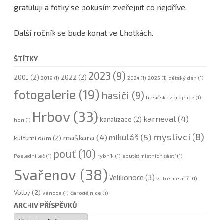
gratuluji a fotky se pokusím zveřejnit co nejdříve.
Další ročník se bude konat ve Lhotkách.
ŠTÍTKY
2023
(9)
2003
(2)
2022
(2)
2019
(1)
2024
(1)
2025
(1)
dětský den
(1)
fotogalerie
(19)
hasiči
(9)
hasičská zbrojnice
(1)
Hrbov
(33)
karneval
(4)
kanalizace
(2)
hon
(1)
myslivci
(8)
mikuláš
(5)
maškara
(4)
kulturní dům
(2)
pouť
(10)
Poslední leč
(1)
rybník
(1)
soutěž místních částí
(1)
Svařenov
(38)
Velikonoce
(3)
velké meziříčí
(1)
Volby
(2)
Vánoce
(1)
čarodějnice
(1)
ARCHIV PŘÍSPĚVKŮ
Archiv