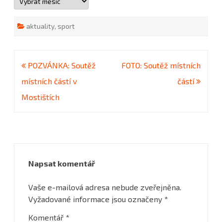
příspěvků
aktuality
,
sport
Navigace
POZVÁNKA: Soutěž
FOTO: Soutěž místních
pro
místních částí v
částí
příspěvek
Mostištích
Napsat komentář
Vaše e-mailová adresa nebude zveřejněna.
Vyžadované informace jsou označeny
*
Komentář
*