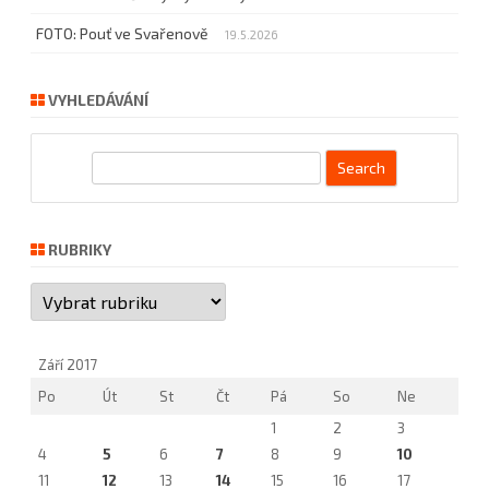
FOTO: Pouť ve Svařenově
19.5.2026
VYHLEDÁVÁNÍ
S
e
a
r
RUBRIKY
c
Rubriky
h
Září 2017
Po
Út
St
Čt
Pá
So
Ne
1
2
3
4
5
6
7
8
9
10
11
12
13
14
15
16
17