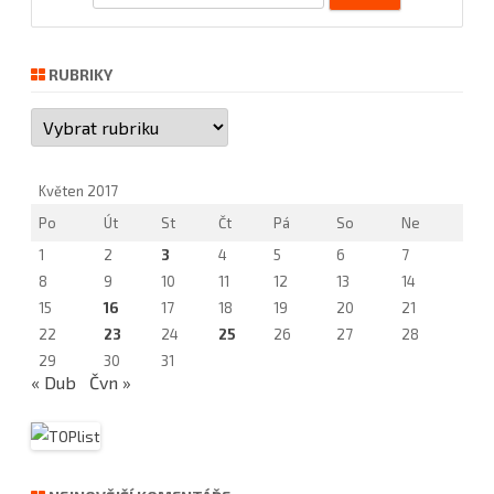
e
a
r
RUBRIKY
c
Rubriky
h
Květen 2017
Po
Út
St
Čt
Pá
So
Ne
1
2
3
4
5
6
7
8
9
10
11
12
13
14
15
16
17
18
19
20
21
22
23
24
25
26
27
28
29
30
31
« Dub
Čvn »