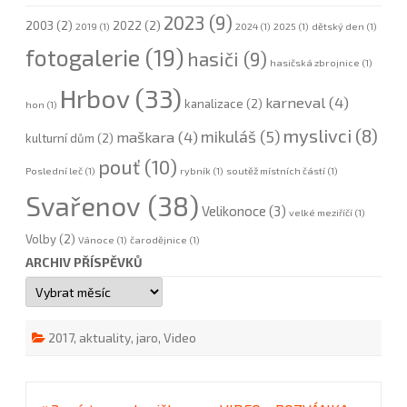
2023
(9)
2003
(2)
2022
(2)
2019
(1)
2024
(1)
2025
(1)
dětský den
(1)
fotogalerie
(19)
hasiči
(9)
hasičská zbrojnice
(1)
Hrbov
(33)
karneval
(4)
kanalizace
(2)
hon
(1)
myslivci
(8)
mikuláš
(5)
maškara
(4)
kulturní dům
(2)
pouť
(10)
Poslední leč
(1)
rybník
(1)
soutěž místních částí
(1)
Svařenov
(38)
Velikonoce
(3)
velké meziříčí
(1)
Volby
(2)
Vánoce
(1)
čarodějnice
(1)
ARCHIV PŘÍSPĚVKŮ
Archiv
příspěvků
2017
,
aktuality
,
jaro
,
Video