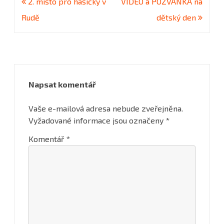
Navigace
2. místo pro hasičky v
VIDEO a POZVÁNKA na
pro
Rudě
dětský den
příspěvek
Napsat komentář
Vaše e-mailová adresa nebude zveřejněna.
Vyžadované informace jsou označeny
*
Komentář
*