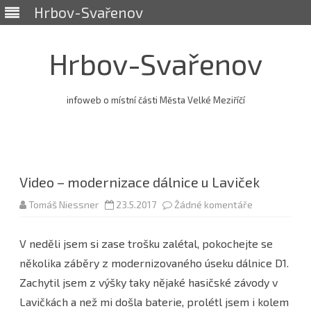
Hrbov-Svařenov
Hrbov-Svařenov
infoweb o místní části Města Velké Meziříčí
Skip
to
content
Video – modernizace dálnice u Laviček
u
Tomáš Niessner
23.5.2017
Žádné komentáře
textu
s
názvem
V neděli jsem si zase trošku zalétal, pokochejte se
Video
–
několika záběry z modernizovaného úseku dálnice D1.
modernizace
dálnice
Zachytil jsem z výšky taky nějaké hasičské závody v
u
Laviček
Lavičkách a než mi došla baterie, prolétl jsem i kolem