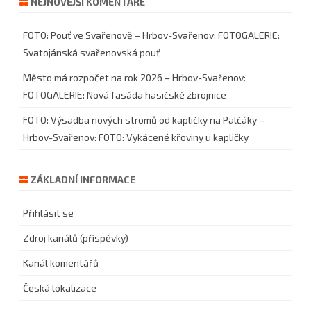
NEJNOVĚJŠÍ KOMENTÁŘE
FOTO: Pouť ve Svařenově – Hrbov-Svařenov
:
FOTOGALERIE:
Svatojánská svařenovská pouť
Město má rozpočet na rok 2026 – Hrbov-Svařenov
:
FOTOGALERIE: Nová fasáda hasičské zbrojnice
FOTO: Výsadba nových stromů od kapličky na Palčáky –
Hrbov-Svařenov
:
FOTO: Vykácené křoviny u kapličky
ZÁKLADNÍ INFORMACE
Přihlásit se
Zdroj kanálů (příspěvky)
Kanál komentářů
Česká lokalizace