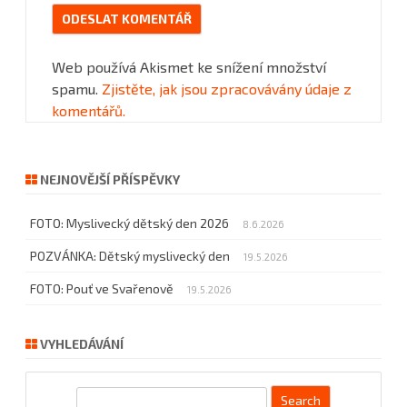
Web používá Akismet ke snížení množství
spamu.
Zjistěte, jak jsou zpracovávány údaje z
komentářů.
NEJNOVĚJŠÍ PŘÍSPĚVKY
FOTO: Myslivecký dětský den 2026
8.6.2026
POZVÁNKA: Dětský myslivecký den
19.5.2026
FOTO: Pouť ve Svařenově
19.5.2026
VYHLEDÁVÁNÍ
S