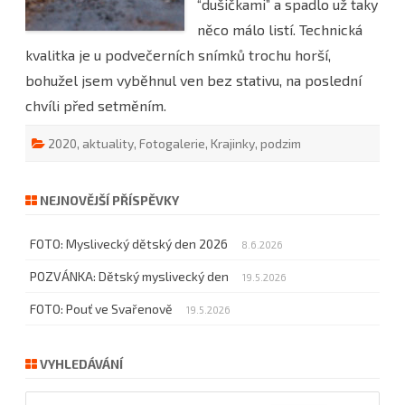
“dušičkami” a spadlo už taky
něco málo listí. Technická
kvalitka je u podvečerních snímků trochu horší,
bohužel jsem vyběhnul ven bez stativu, na poslední
chvíli před setměním.
2020
,
aktuality
,
Fotogalerie
,
Krajinky
,
podzim
NEJNOVĚJŠÍ PŘÍSPĚVKY
FOTO: Myslivecký dětský den 2026
8.6.2026
POZVÁNKA: Dětský myslivecký den
19.5.2026
FOTO: Pouť ve Svařenově
19.5.2026
VYHLEDÁVÁNÍ