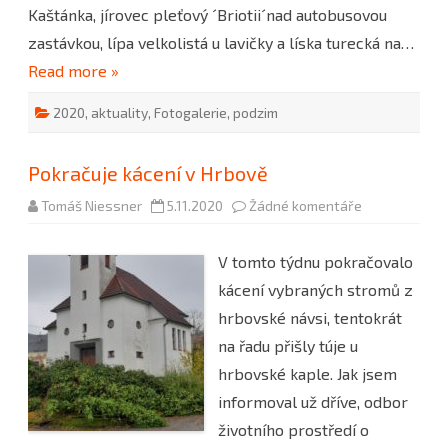
Kaštánka, jírovec pleťový ´Briotii´nad autobusovou
zastávkou, lípa velkolistá u lavičky a líska turecká na…
Read more »
2020
,
aktuality
,
Fotogalerie
,
podzim
Pokračuje kácení v Hrbově
u
Tomáš Niessner
5.11.2020
Žádné komentáře
textu
s
názvem
V tomto týdnu pokračovalo
Pokračuje
kácení
kácení vybraných stromů z
v
Hrbově
hrbovské návsi, tentokrát
na řadu přišly túje u
hrbovské kaple. Jak jsem
informoval už dříve, odbor
životního prostředí o