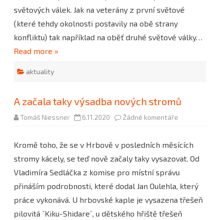
světových válek. Jak na veterány z první světové
(které tehdy okolnosti postavily na obě strany
konfliktu) tak například na oběť druhé světové války…
Read more »
aktuality
A začala taky výsadba nových stromů
u
Tomáš Niessner
6.11.2020
Žádné komentáře
textu
s
názvem
Kromě toho, že se v Hrbově v posledních měsících
A
začala
stromy kácely, se teď nově začaly taky vysazovat. Od
taky
výsadba
Vladimíra Sedláčka z komise pro místní správu
nových
stromů
přináším podrobnosti, které dodal Jan Oulehla, který
práce vykonává. U hrbovské kaple je vysazena třešeň
pilovitá ´Kiku-Shidare´, u dětského hřiště třešeň