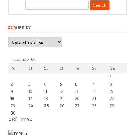
S
e
a
r
RUBRIKY
c
Rubriky
h
Listopad 2020
Po
Út
St
Čt
Pá
So
Ne
1
2
3
4
5
6
7
8
9
10
11
12
13
14
15
16
17
18
19
20
21
22
23
24
25
26
27
28
29
30
« Říj
Pro »