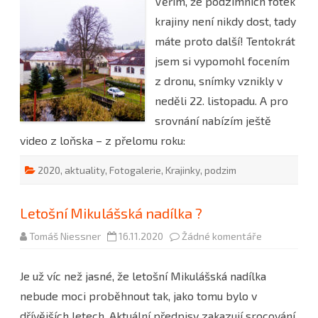
Věřím, že podzimních fotek
Podzimní
fotogalerie
krajiny není nikdy dost, tady
–
vol.
máte proto další! Tentokrát
2
jsem si vypomohl focením
z dronu, snímky vznikly v
neděli 22. listopadu. A pro
srovnání nabízím ještě
video z loňska – z přelomu roku:
2020
,
aktuality
,
Fotogalerie
,
Krajinky
,
podzim
Letošní Mikulášská nadílka ?
u
Tomáš Niessner
16.11.2020
Žádné komentáře
textu
s
názvem
Je už víc než jasné, že letošní Mikulášská nadílka
Letošní
Mikulášská
nebude moci proběhnout tak, jako tomu bylo v
nadílka
?
dřívějších letech. Aktuální předpisy zakazují srocování