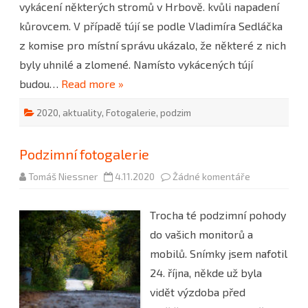
vykácení některých stromů v Hrbově. kvůli napadení
kůrovcem. V případě tújí se podle Vladimíra Sedláčka
z komise pro místní správu ukázalo, že některé z nich
byly uhnilé a zlomené. Namísto vykácených tújí
budou…
Read more »
2020
,
aktuality
,
Fotogalerie
,
podzim
Podzimní fotogalerie
u
Tomáš Niessner
4.11.2020
Žádné komentáře
textu
s
názvem
Trocha té podzimní pohody
Podzimní
fotogalerie
do vašich monitorů a
mobilů. Snímky jsem nafotil
24. října, někde už byla
vidět výzdoba před