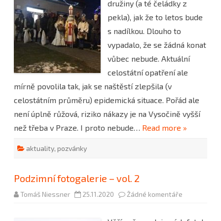
družiny (a té čeládky z
bude,
ale
pekla), jak že to letos bude
trochu
jinak…
s nadílkou. Dlouho to
vypadalo, že se žádná konat
vůbec nebude. Aktuální
celostátní opatření ale
mírně povolila tak, jak se naštěstí zlepšila (v
celostátním průměru) epidemická situace. Pořád ale
není úplně růžová, riziko nákazy je na Vysočině vyšší
než třeba v Praze. I proto nebude…
Read more »
aktuality
,
pozvánky
Podzimní fotogalerie – vol. 2
u
Tomáš Niessner
25.11.2020
Žádné komentáře
textu
s
názvem