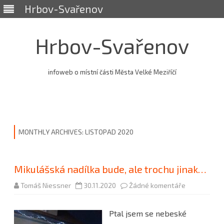
Hrbov-Svařenov
Hrbov-Svařenov
infoweb o místní části Města Velké Meziříčí
Skip
to
content
MONTHLY ARCHIVES:
LISTOPAD 2020
Mikulášská nadílka bude, ale trochu jinak…
u
Tomáš Niessner
30.11.2020
Žádné komentáře
textu
s
názvem
Ptal jsem se nebeské
Mikulášská
nadílka