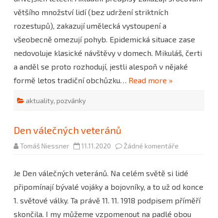
většího množství lidí (bez udržení striktních
rozestupů), zakazují umělecká vystoupení a
všeobecně omezují pohyb. Epidemická situace zase
nedovoluje klasické návštěvy v domech. Mikuláš, čerti
a anděl se proto rozhodují, jestli alespoň v nějaké
formě letos tradiční obchůzku…
Read more »
aktuality
,
pozvánky
Den válečných veteránů
u
Tomáš Niessner
11.11.2020
Žádné komentáře
textu
s
názvem
Je Den válečných veteránů. Na celém světě si lidé
Den
válečných
připomínají bývalé vojáky a bojovníky, a to už od konce
veteránů
1. světové války. Ta právě 11. 11. 1918 podpisem příměří
skončila. I my můžeme vzpomenout na padlé obou