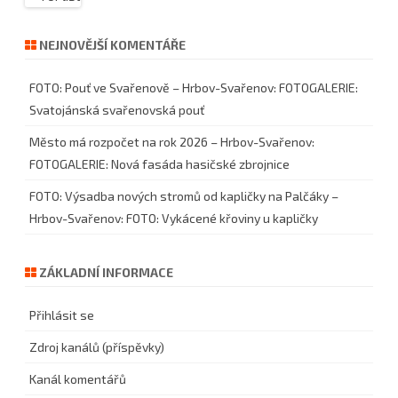
NEJNOVĚJŠÍ KOMENTÁŘE
FOTO: Pouť ve Svařenově – Hrbov-Svařenov
:
FOTOGALERIE:
Svatojánská svařenovská pouť
Město má rozpočet na rok 2026 – Hrbov-Svařenov
:
FOTOGALERIE: Nová fasáda hasičské zbrojnice
FOTO: Výsadba nových stromů od kapličky na Palčáky –
Hrbov-Svařenov
:
FOTO: Vykácené křoviny u kapličky
ZÁKLADNÍ INFORMACE
Přihlásit se
Zdroj kanálů (příspěvky)
Kanál komentářů