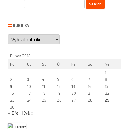
S
e
a
r
RUBRIKY
c
Rubriky
h
Duben 2018
Po
Út
St
Čt
Pá
So
Ne
1
2
3
4
5
6
7
8
9
10
11
12
13
14
15
16
17
18
19
20
21
22
23
24
25
26
27
28
29
30
« Bře
Kvě »