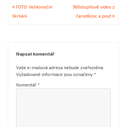
Navigace
FOTO: Velikonoční
360stupňové video z
pro
škrkání
čarodějnic a pouť
příspěvek
Napsat komentář
Vaše e-mailová adresa nebude zveřejněna.
Vyžadované informace jsou označeny
*
Komentář
*