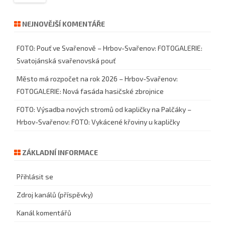
NEJNOVĚJŠÍ KOMENTÁŘE
FOTO: Pouť ve Svařenově – Hrbov-Svařenov
:
FOTOGALERIE:
Svatojánská svařenovská pouť
Město má rozpočet na rok 2026 – Hrbov-Svařenov
:
FOTOGALERIE: Nová fasáda hasičské zbrojnice
FOTO: Výsadba nových stromů od kapličky na Palčáky –
Hrbov-Svařenov
:
FOTO: Vykácené křoviny u kapličky
ZÁKLADNÍ INFORMACE
Přihlásit se
Zdroj kanálů (příspěvky)
Kanál komentářů