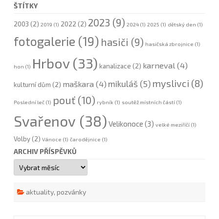
ŠTÍTKY
2023
(9)
2003
(2)
2022
(2)
2019
(1)
2024
(1)
2025
(1)
dětský den
(1)
fotogalerie
(19)
hasiči
(9)
hasičská zbrojnice
(1)
Hrbov
(33)
karneval
(4)
kanalizace
(2)
hon
(1)
myslivci
(8)
mikuláš
(5)
maškara
(4)
kulturní dům
(2)
pouť
(10)
Poslední leč
(1)
rybník
(1)
soutěž místních částí
(1)
Svařenov
(38)
Velikonoce
(3)
velké meziříčí
(1)
Volby
(2)
Vánoce
(1)
čarodějnice
(1)
ARCHIV PŘÍSPĚVKŮ
Archiv
příspěvků
aktuality
,
pozvánky