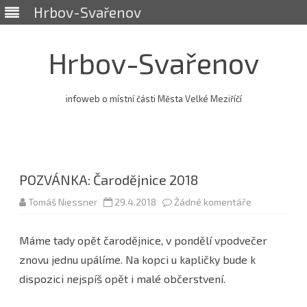
Hrbov-Svařenov
Hrbov-Svařenov
infoweb o místní části Města Velké Meziříčí
Skip
to
content
POZVÁNKA: Čarodějnice 2018
u
Tomáš Niessner
29.4.2018
Žádné komentáře
textu
s
názvem
Máme tady opět čarodějnice, v pondělí vpodvečer
POZVÁNKA:
Čarodějnice
znovu jednu upálíme. Na kopci u kapličky bude k
2018
dispozici nejspíš opět i malé občerstvení.