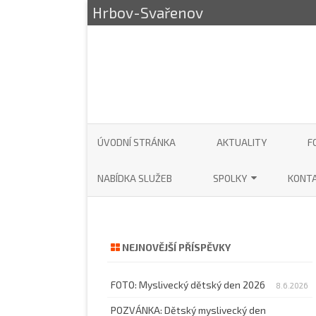
Hrbov-Svařenov
ÚVODNÍ STRÁNKA
AKTUALITY
F
NABÍDKA SLUŽEB
SPOLKY
KONT
SDH HRBOV – SVAŘENOV
AUTO
MYSLIVECKÝ SPOLEK HRB
KOMI
NEJNOVĚJŠÍ PŘÍSPĚVKY
HRBO
FOTO: Myslivecký dětský den 2026
8.6.2026
POZVÁNKA: Dětský myslivecký den