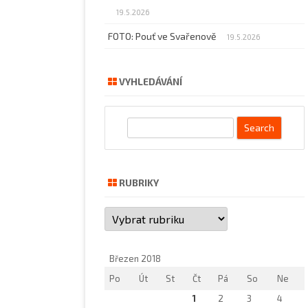
19.5.2026
FOTO: Pouť ve Svařenově
19.5.2026
VYHLEDÁVÁNÍ
S
e
a
r
RUBRIKY
c
h
Rubriky
Březen 2018
Po
Út
St
Čt
Pá
So
Ne
1
2
3
4