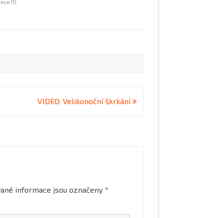
nice
(1)
2019
2020
VIDEO: Velikonoční škrkání
ané informace jsou označeny
*