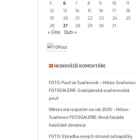
5
6
7
8
9
10
11
12
13
14
15
16
17
18
19
20
21
22
23
24
25
26
27
28
29
30
31
« Úno
Dub »
NEJNOVĚJŠÍ KOMENTÁŘE
FOTO: Pouť ve Svařenově – Hrbov-Svařenov
:
FOTOGALERIE: Svatojánská svařenovská
pouť
Město má rozpočet na rok 2026 – Hrbov-
Svařenov
:
FOTOGALERIE: Nová fasáda
hasičské zbrojnice
FOTO: Výsadba nových stromů od kapličky