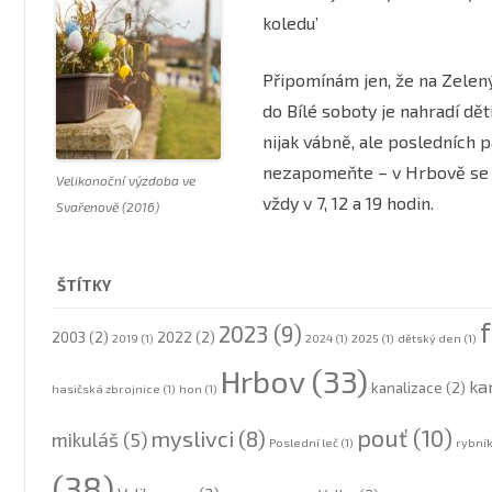
2021
2021
koledu’
MOTOCYKLOVÉ A AU
2022
2022
ZÁVODY
Připomínám jen, že na Zelený
2023
2023
ON-LINE KRONIKA
do Bílé soboty je nahradí dě
nijak vábně, ale posledních p
2024
2024
OBECNÍ A ŠKOLNÍ KRO
nezapomeňte – v Hrbově se ch
Velikonoční výzdoba ve
2025
2025
vždy v 7, 12 a 19 hodin.
Svařenově (2016)
2026
2026
ŠTÍTKY
2023
(9)
2003
(2)
2022
(2)
2019
(1)
2024
(1)
2025
(1)
dětský den
(1)
Hrbov
(33)
ka
kanalizace
(2)
hasičská zbrojnice
(1)
hon
(1)
pouť
(10)
myslivci
(8)
mikuláš
(5)
Poslední leč
(1)
rybní
(38)