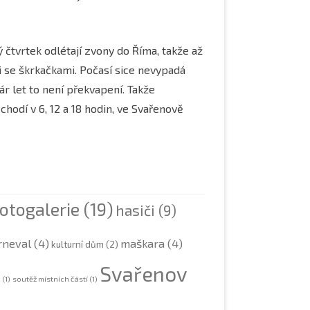
KAPLE SVATÉHO VÁCLAVA A
TOMOBILOVÉ
SVATÉHO IZIDORA
 čtvrtek odlétají zvony do Říma, takže až
PILOT RAF PPLK. KAREL NOVOTNÝ
2010
ti se škrkačkami. Počasí sice nevypadá
KOLEKTIVIZACE
ár let to není překvapení. Takže
NIKY
2011
odí v 6, 12 a 18 hodin, ve Svařenově
STUDÁNKA U VODOJEMU
2012
POVĚST O ČERTOVĚ SKÁLE
2013
2014
fotogalerie
(19)
2015
hasiči
(9)
2016
rneval
(4)
maškara
(4)
kulturní dům
(2)
2017
Svařenov
k
(1)
soutěž místních částí
(1)
2018