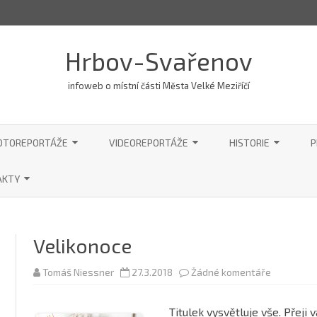
Hrbov-Svařenov
infoweb o místní části Města Velké Meziříčí
Skip
to
OTOREPORTÁŽE
VIDEOREPORTÁŽE
HISTORIE
P
content
2003
2003
1. SVĚTOVÁ VÁLKA
AKTY
2017
2017
2. SVĚTOVÁ VÁLKA V 
R WEBU
AKTUALITY OD HASIČŮ
SVAŘENOVĚ
2018
2018
Velikonoce
OV
SE PRO MÍSTNÍ SPRÁVU
HASIČSKÁ TECHNIKA
AKTUALITY OD MYSLIVCŮ
HRBOV
V-SVAŘENOV
2019
2019
HISTORIE HRBOVSKÝCH A
u
Tomáš Niessner
27.3.2018
Žádné komentáře
SVAŘENOV
textu
SVAŘENOVSKÝCH HASIČŮ
s
2020
2020
názvem
HRBOVSKÁ ŠKOLA
Titulek vysvětluje vše. Přej
Velikonoc