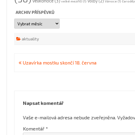
Velikonoce
(3)
Volby
(2)
velké meziříčí
(1)
Vánoce
(1)
čaroděj
ARCHIV PŘÍSPĚVKŮ
Archiv
příspěvků
aktuality
Navigace
Uzavírka mostku skončí 18. června
pro
příspěvek
Napsat komentář
Vaše e-mailová adresa nebude zveřejněna.
Vyžadov
Komentář
*