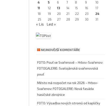
4
5
6
7
8
9
10
11
12
13
14
15
16
17
18
19
20
21
22
23
24
25
26
27
28
29
30
31
« Lis
Led »
NEJNOVĚJŠÍ KOMENTÁŘE
FOTO: Pouť ve Svařenově – Hrbov-Svařenov
:
FOTOGALERIE: Svatojánská svařenovská
pouť
Město má rozpočet na rok 2026 – Hrbov-
Svařenov
:
FOTOGALERIE: Nová fasáda
hasičské zbrojnice
FOTO: Výsadba nových stromů od kapličky