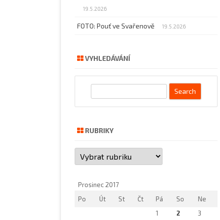
19.5.2026
FOTO: Pouť ve Svařenově
19.5.2026
VYHLEDÁVÁNÍ
S
e
a
r
RUBRIKY
c
h
Rubriky
Prosinec 2017
Po
Út
St
Čt
Pá
So
Ne
1
2
3