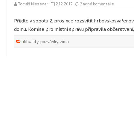
2021
2021
u
Tomáš Niessner
2.12.2017
Žádné komentáře
textu
MOTOCYKLOVÉ A AU
s
2022
2022
ZÁVODY
názvem
Přijďte v sobotu 2. prosince rozsvítit hrbovskosvařenov
POZVÁNKA
Rozsvěcen
2023
2023
ON-LINE KRONIKA
domu. Komise pro místní správu připravila občerstvení,
vánočního
stromu
2024
2024
OBECNÍ A ŠKOLNÍ KRO
aktuality
,
pozvánky
,
zima
2025
2025
2026
2026