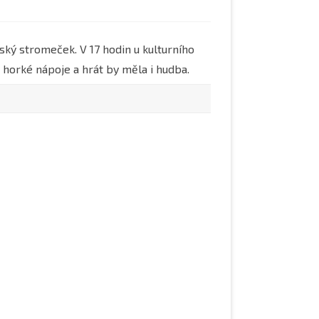
KAPLE SVATÉHO VÁCLAVA A
TOMOBILOVÉ
SVATÉHO IZIDORA
ský stromeček. V 17 hodin u kulturního
:
PILOT RAF PPLK. KAREL NOVOTNÝ
í
2010
 horké nápoje a hrát by měla i hudba.
KOLEKTIVIZACE
NIKY
2011
STUDÁNKA U VODOJEMU
2012
POVĚST O ČERTOVĚ SKÁLE
2013
2014
2015
2016
2017
2018