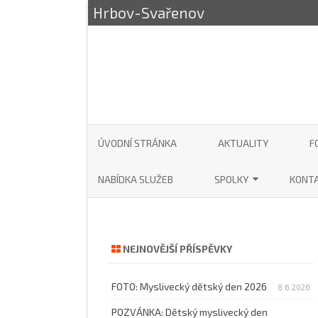
Hrbov-Svařenov
ÚVODNÍ STRÁNKA
AKTUALITY
F
NABÍDKA SLUŽEB
SPOLKY
KONT
SDH HRBOV – SVAŘENOV
AUTO
MYSLIVECKÝ SPOLEK HRB
KOMI
NEJNOVĚJŠÍ PŘÍSPĚVKY
HRBO
FOTO: Myslivecký dětský den 2026
8.6.2026
POZVÁNKA: Dětský myslivecký den