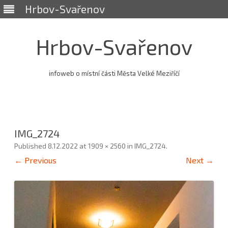
Hrbov-Svařenov
Hrbov-Svařenov
infoweb o místní části Města Velké Meziříčí
Skip
to
content
IMG_2724
Published
8.12.2022
at
1909 × 2560
in
IMG_2724
.
← Previous
Next →