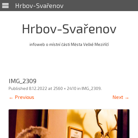
Hrbov-Svařenov
Hrbov-Svařenov
infoweb o místní části Města Velké Meziříčí
Skip
to
content
IMG_2309
Published
8.12.2022
at
2560 × 2410
in
IMG_2309
.
← Previous
Next →