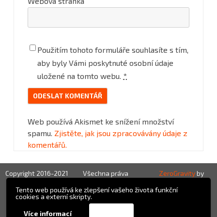
Webová stránka
Použitím tohoto formuláře souhlasíte s tím,
aby byly Vámi poskytnuté osobní údaje
uložené na tomto webu.
*
Web používá Akismet ke snížení množství
spamu.
Zjistěte, jak jsou zpracovávány údaje z
komentářů.
Copyright 2016-2021
Všechna práva
ZeroGravity
by
vyhrazena!
GalussoThemes.com
Tento web používá ke zlepšení vašeho života funkční
cookies a externí skripty.
Powered by
Přijmout
Více informací
WordPress