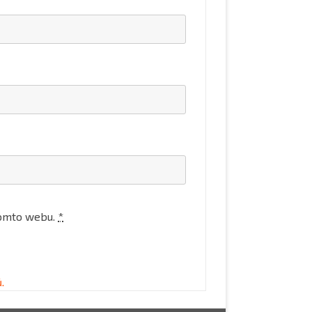
 tomto webu.
*
.