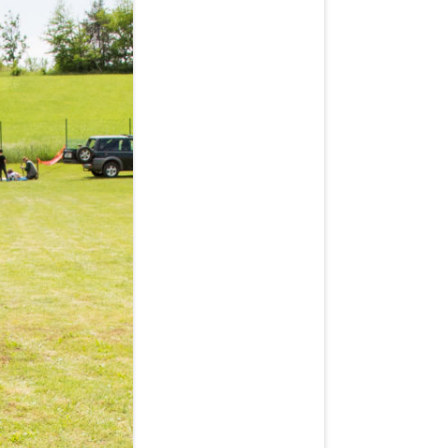
KAPLE SVATÉHO VÁCLAVA A
TOMOBILOVÉ
SVATÉHO IZIDORA
PILOT RAF PPLK. KAREL NOVOTNÝ
2010
KOLEKTIVIZACE
NIKY
2011
STUDÁNKA U VODOJEMU
2012
POVĚST O ČERTOVĚ SKÁLE
2013
2014
2015
2016
2017
2018