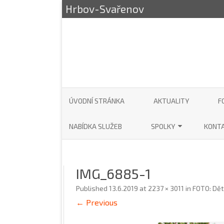
Hrbov-Svařenov
ÚVODNÍ STRÁNKA
AKTUALITY
F
NABÍDKA SLUŽEB
SPOLKY
KONT
SDH HRBOV – SVAŘENOV
AUTO
IMG_6885-1
MYSLIVECKÝ SPOLEK HRB
KOMI
HRBO
Published
13.6.2019
at
2237 × 3011
in
FOTO: Dět
← Previous