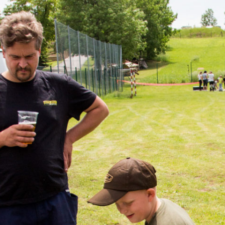
2021
2021
MOTOCYKLOVÉ A AU
2022
2022
ZÁVODY
2023
2023
ON-LINE KRONIKA
2024
2024
OBECNÍ A ŠKOLNÍ KRO
2025
2025
2026
2026