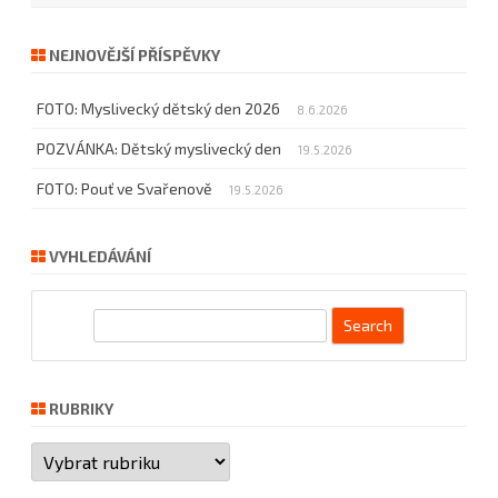
NEJNOVĚJŠÍ PŘÍSPĚVKY
FOTO: Myslivecký dětský den 2026
8.6.2026
POZVÁNKA: Dětský myslivecký den
19.5.2026
FOTO: Pouť ve Svařenově
19.5.2026
VYHLEDÁVÁNÍ
S
e
a
r
RUBRIKY
c
Rubriky
h