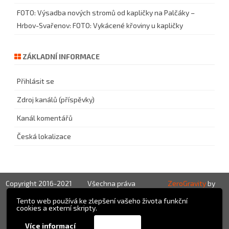
FOTO: Výsadba nových stromů od kapličky na Palčáky –
Hrbov-Svařenov
:
FOTO: Vykácené křoviny u kapličky
ZÁKLADNÍ INFORMACE
Přihlásit se
Zdroj kanálů (příspěvky)
Kanál komentářů
Česká lokalizace
Copyright 2016-2021
Všechna práva
ZeroGravity
by
vyhrazena!
GalussoThemes.com
Tento web používá ke zlepšení vašeho života funkční
cookies a externí skripty.
Powered by
Přijmout
Více informací
WordPress