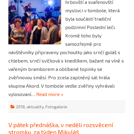
hrbovští a svařenovští
leč
2018
myslivci v tombole, která
byla součástí tradiční
podzimní Poslední leči.
Kromě toho byly
samozřejmě pro
návštěvníky připraveny pochoutky jako srnčí guláš s
chlebem, srnčí svíčková s knedlíkem, bažant na víně s
vařeným bramborem a oblíbené topinky se
zvěřinovou směsí. Pro zcela zaplněný sál hrála
skupina Akord. V tombole vedle zvěřiny vyhrávali
vylosovaní…
Read more »
2018
,
aktuality
,
Fotogalerie
V pátek přednáška, v neděli rozsvěcení
stromku, za týden Mikuláš