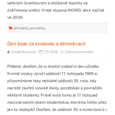
vařeným bramborem a oblíbené topinky se
zvěřinovou směsí. Hraje skupina AKORD, akce začíná
ve 20:00.
aktuality
,
pozvánky
Den boje za svobodu a demokracii
u
Tomáš Niessner
17.11.2018
Žádné komentáře
textu
s
názvem
Přátelé, doufám, že si dnešní sváteční den užíváte.
Den
boje
Kromě oslavy výročí událostí 17. listopadu 1989 si
za
svobodu
připomínáme taky neblahé události 39. roku, kdy
a
demokracii
nacisté zavřeli vysoké školy, pozatýkali a povraždili
některé studenty. Právě kvůli tomu je 17. listopad
mezinárodním dnem studentstva, kterému tímto přeji
jen to nejlepší! Doufám, že události 39. a koneckonců i