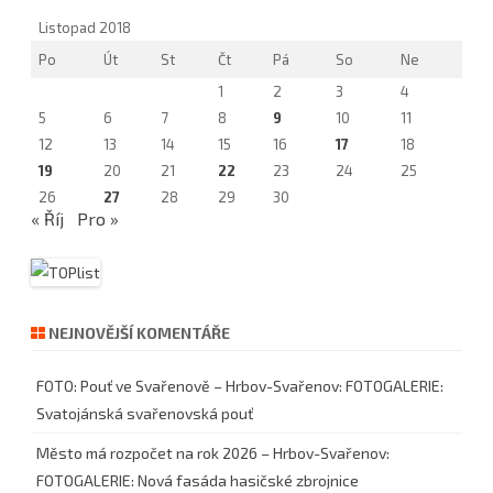
Listopad 2018
Po
Út
St
Čt
Pá
So
Ne
1
2
3
4
5
6
7
8
9
10
11
12
13
14
15
16
17
18
19
20
21
22
23
24
25
26
27
28
29
30
« Říj
Pro »
NEJNOVĚJŠÍ KOMENTÁŘE
FOTO: Pouť ve Svařenově – Hrbov-Svařenov
:
FOTOGALERIE:
Svatojánská svařenovská pouť
Město má rozpočet na rok 2026 – Hrbov-Svařenov
:
FOTOGALERIE: Nová fasáda hasičské zbrojnice