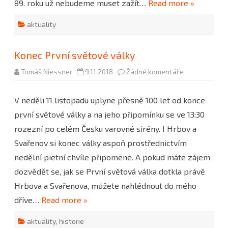
89. roku už nebudeme muset zažít…
Read more »
aktuality
Konec První světové války
u
Tomáš Niessner
9.11.2018
Žádné komentáře
textu
s
názvem
V neděli 11 listopadu uplyne přesně 100 let od konce
Konec
První
první světové války a na jeho připomínku se ve 13:30
světové
války
rozezní po celém Česku varovné sirény. I Hrbov a
Svařenov si konec války aspoň prostřednictvím
nedělní pietní chvíle připomene. A pokud máte zájem
dozvědět se, jak se První světová válka dotkla právě
Hrbova a Svařenova, můžete nahlédnout do mého
dříve…
Read more »
aktuality
,
historie