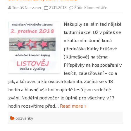
u
Tomáš Niessner
27.11.2018
Žádné komentáře
textu
s
názvem
Nakupily se nám teď nějaké
V
pátek
kulturní akce. Už v pátek se
přednáška,
v
v kulturním domě koná
neděli
rozsvěcení
přednáška Katky Průšové
stromku,
za
(Klimešové) na téma:
týden
Mikuláš
Příspěvky na hospodaření v
lesích, zalesňování – co a
jak, a kůrovec a kůrovcová kalamita. Začíná se v 18
hodin a hlavně všichni majitelé lesů jsou srdečně
zváni. Nedělní podvečer je úplně pro všechny, v 17
hodin rozsvítíme před…
Read more »
pozvánky