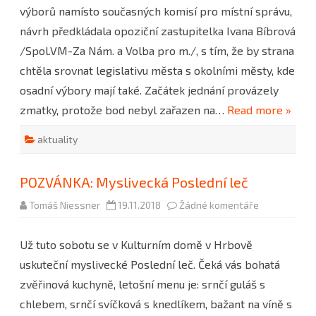
výbor?
výborů namísto současných komisí pro místní správu,
návrh předkládala opoziční zastupitelka Ivana Bíbrová
/Spol.VM-Za Nám. a Volba pro m./, s tím, že by strana
chtěla srovnat legislativu města s okolními městy, kde
osadní výbory mají také. Začátek jednání provázely
zmatky, protože bod nebyl zařazen na…
Read more »
aktuality
POZVÁNKA: Myslivecká Poslední leč
u
Tomáš Niessner
19.11.2018
Žádné komentáře
textu
s
názvem
Už tuto sobotu se v Kulturním domě v Hrbově
POZVÁNKA:
Myslivecká
uskuteční myslivecké Poslední leč. Čeká vás bohatá
Poslední
leč
zvěřinová kuchyně, letošní menu je: srnčí guláš s
chlebem, srnčí svíčková s knedlíkem, bažant na víně s