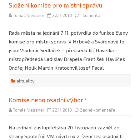
Složení komise pro místní správu
u
Tomáš Niessner
22.11.2018
1 komentář
textu
s
názvem
Rada města na jednání 7. 11. potvrdila do funkce členy
Složení
komise
komise pro místní správu. V Hrbově a Svařenově to
pro
místní
jsou: Vladimír Sedláček – předseda Jiří Havelka –
správu
místopředseda Ladislav Drápela František Havlíček
Ondřej Holík Martin Kratochvíl Josef Pacal
aktuality
Komise nebo osadní výbor?
u
Tomáš Niessner
22.11.2018
Žádné komentáře
textu
s
názvem
Na jednání zastupitelstva 20. listopadu zazněl ze
Komise
nebo
strany Společně VM návrh na zřízení tzv. osadních
osadní