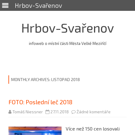
Hrbov-Svařenov
Hrbov-Svařenov
infoweb o místní části Města Velké Meziříčí
Skip
to
content
MONTHLY ARCHIVES:
LISTOPAD 2018
FOTO: Poslední leč 2018
u
Tomáš Niessner
27.11.2018
Žádné komentáře
textu
s
názvem
Více než 150 cen losovali
FOTO:
Poslední