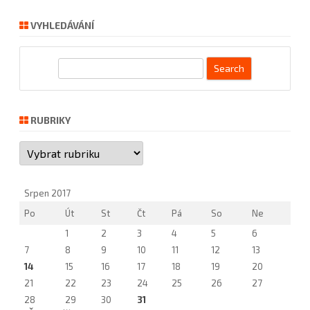
VYHLEDÁVÁNÍ
S
e
a
r
RUBRIKY
c
Rubriky
h
Srpen 2017
Po
Út
St
Čt
Pá
So
Ne
1
2
3
4
5
6
7
8
9
10
11
12
13
14
15
16
17
18
19
20
21
22
23
24
25
26
27
28
29
30
31