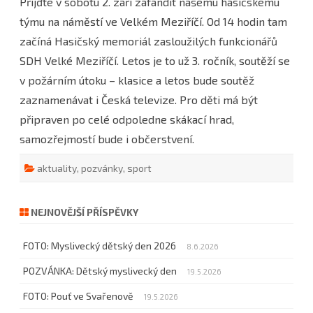
Přijďte v sobotu 2. září zafandit našemu hasičskému
POZVÁNKA:
hasičský
týmu na náměstí ve Velkém Meziříčí. Od 14 hodin tam
memoriál
ve
začíná Hasičský memoriál zasloužilých funkcionářů
Velkém
Meziříčí
SDH Velké Meziříčí. Letos je to už 3. ročník, soutěží se
v požárním útoku – klasice a letos bude soutěž
zaznamenávat i Česká televize. Pro děti má být
připraven po celé odpoledne skákací hrad,
samozřejmostí bude i občerstvení.
aktuality
,
pozvánky
,
sport
NEJNOVĚJŠÍ PŘÍSPĚVKY
FOTO: Myslivecký dětský den 2026
8.6.2026
POZVÁNKA: Dětský myslivecký den
19.5.2026
FOTO: Pouť ve Svařenově
19.5.2026