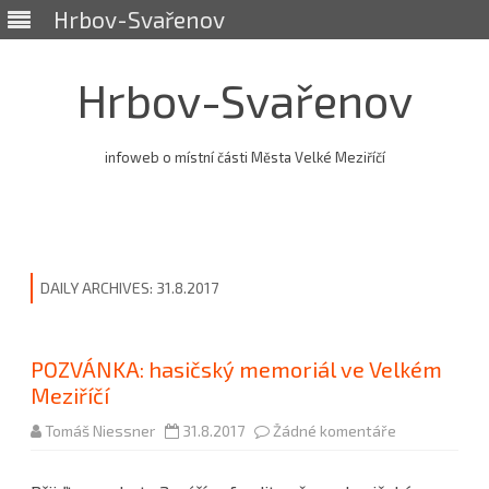
Hrbov-Svařenov
Hrbov-Svařenov
infoweb o místní části Města Velké Meziříčí
Skip
to
content
DAILY ARCHIVES:
31.8.2017
POZVÁNKA: hasičský memoriál ve Velkém
Meziříčí
u
Tomáš Niessner
31.8.2017
Žádné komentáře
textu
s
názvem