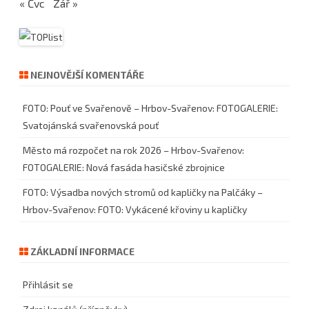
« Čvc
Zář »
NEJNOVĚJŠÍ KOMENTÁŘE
FOTO: Pouť ve Svařenově – Hrbov-Svařenov
:
FOTOGALERIE:
Svatojánská svařenovská pouť
Město má rozpočet na rok 2026 – Hrbov-Svařenov
:
FOTOGALERIE: Nová fasáda hasičské zbrojnice
FOTO: Výsadba nových stromů od kapličky na Palčáky –
Hrbov-Svařenov
:
FOTO: Vykácené křoviny u kapličky
ZÁKLADNÍ INFORMACE
Přihlásit se