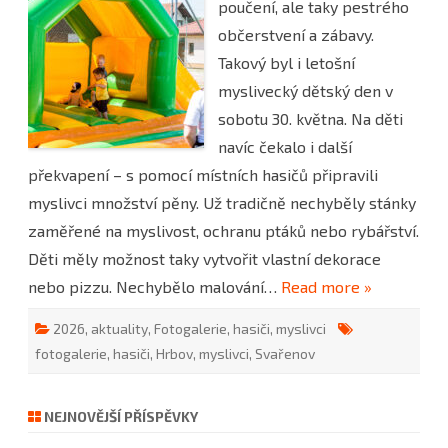
poučení, ale taky pestrého
dětský
den
občerstvení a zábavy.
2026
Takový byl i letošní
myslivecký dětský den v
sobotu 30. května. Na děti
navíc čekalo i další
překvapení – s pomocí místních hasičů připravili
myslivci množství pěny. Už tradičně nechyběly stánky
zaměřené na myslivost, ochranu ptáků nebo rybářství.
Děti měly možnost taky vytvořit vlastní dekorace
nebo pizzu. Nechybělo malování…
Read more »
2026
,
aktuality
,
Fotogalerie
,
hasiči
,
myslivci
fotogalerie
,
hasiči
,
Hrbov
,
myslivci
,
Svařenov
NEJNOVĚJŠÍ PŘÍSPĚVKY