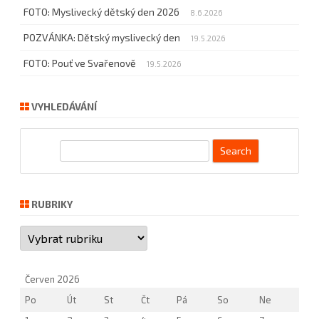
FOTO: Myslivecký dětský den 2026
8.6.2026
POZVÁNKA: Dětský myslivecký den
19.5.2026
FOTO: Pouť ve Svařenově
19.5.2026
VYHLEDÁVÁNÍ
S
e
a
r
RUBRIKY
c
Rubriky
h
Červen 2026
Po
Út
St
Čt
Pá
So
Ne