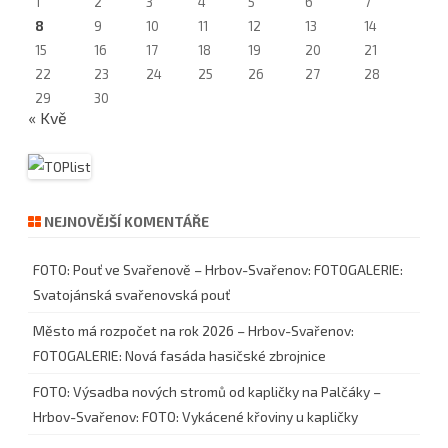
1
2
3
4
5
6
7
8
9
10
11
12
13
14
15
16
17
18
19
20
21
22
23
24
25
26
27
28
29
30
« Kvě
NEJNOVĚJŠÍ KOMENTÁŘE
FOTO: Pouť ve Svařenově – Hrbov-Svařenov
:
FOTOGALERIE:
Svatojánská svařenovská pouť
Město má rozpočet na rok 2026 – Hrbov-Svařenov
:
FOTOGALERIE: Nová fasáda hasičské zbrojnice
FOTO: Výsadba nových stromů od kapličky na Palčáky –
Hrbov-Svařenov
:
FOTO: Vykácené křoviny u kapličky