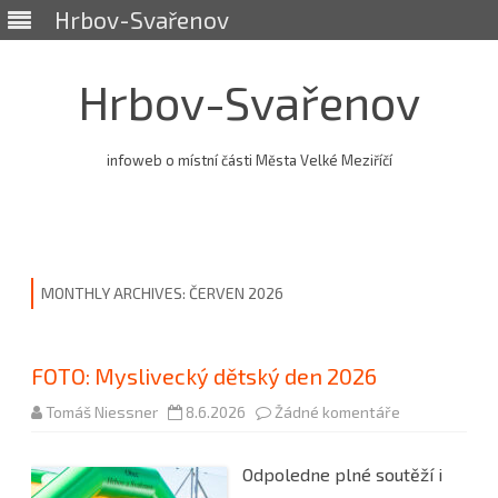
Hrbov-Svařenov
Hrbov-Svařenov
infoweb o místní části Města Velké Meziříčí
Skip
to
content
MONTHLY ARCHIVES:
ČERVEN 2026
FOTO: Myslivecký dětský den 2026
u
Tomáš Niessner
8.6.2026
Žádné komentáře
textu
s
názvem
Odpoledne plné soutěží i
FOTO:
Myslivecký